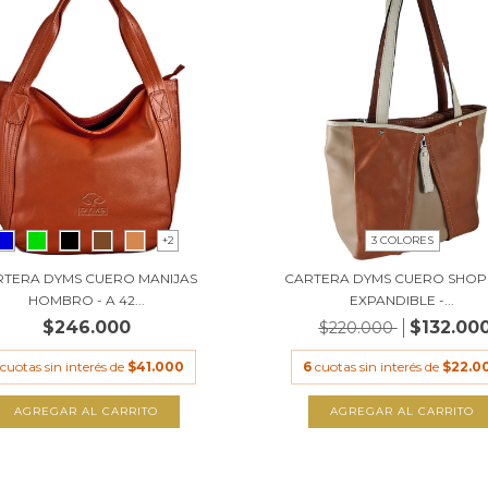
+2
3 COLORES
RTERA DYMS CUERO MANIJAS
CARTERA DYMS CUERO SHOP
HOMBRO - A 42...
EXPANDIBLE -...
$246.000
$132.00
$220.000
cuotas sin interés de
$41.000
6
cuotas sin interés de
$22.0
AGREGAR AL CARRITO
AGREGAR AL CARRITO