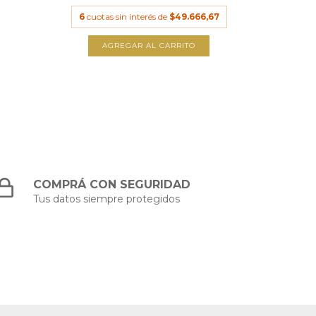
6
cuotas
6
cuotas sin interés de
$49.666,67
A
AGREGAR AL CARRITO
COMPRÁ CON SEGURIDAD
Tus datos siempre protegidos