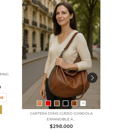
PING
0
00
+2
CARTER
CARTERA DYMS CUERO GONDOLA
EXPANDIBLE A...
$298.000