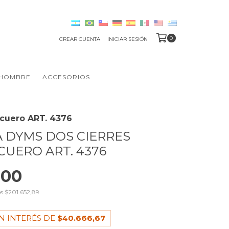
0
CREAR CUENTA
INICIAR SESIÓN
HOMBRE
ACCESORIOS
 cuero ART. 4376
 DYMS DOS CIERRES
CUERO ART. 4376
000
os
$201.652,89
N INTERÉS DE
$40.666,67