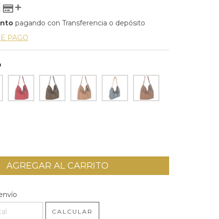
ento
pagando con Transferencia o depósito
DE PAGO
O
l CP:
CAMBIAR CP
envío
CALCULAR