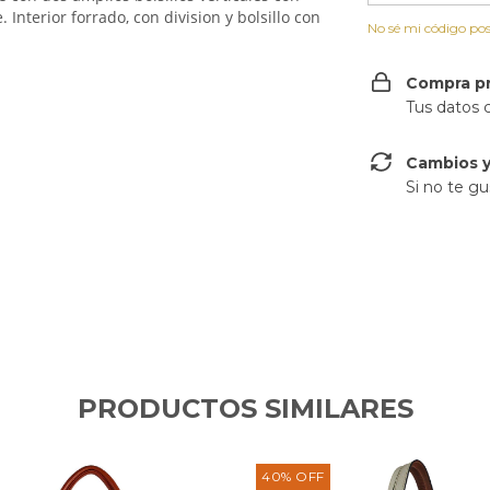
e.
Interior forrado, con division y bolsillo con
No sé mi código pos
Compra p
Tus datos 
Cambios y
Si no te gu
PRODUCTOS SIMILARES
40
%
OFF