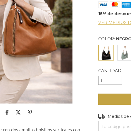
15% de descu
VER MEDIOS 
COLOR:
NEGR
CANTIDAD
Entregas para e
Medios de 
 con dos amplios bolsillos verticales con