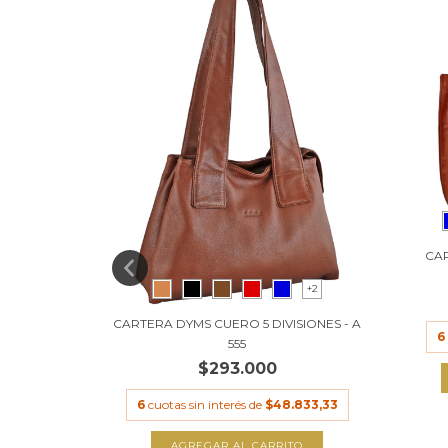
CA
+2
CARTERA DYMS CUERO 5 DIVISIONES - A
6
555
+2
$293.000
AS A 4296
6
cuotas sin interés de
$48.833,33
AGREGAR AL CARRITO