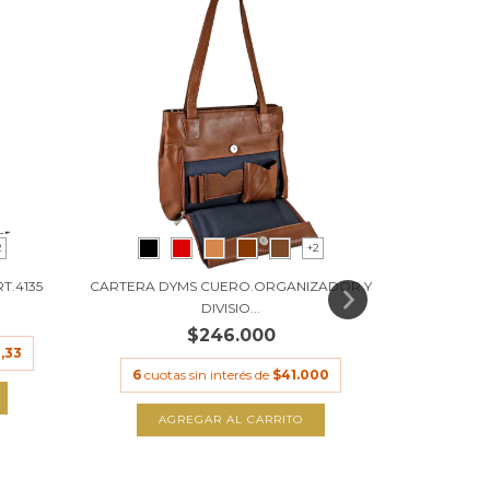
2
+2
.4135
CARTERA DYMS CUERO.ORGANIZADOR Y
DIVISIO...
$246.000
,33
6
cuotas sin interés de
$41.000
AGREGAR AL CARRITO
CARTE