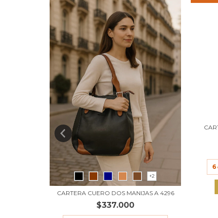
CAR
6
+2
+2
 CUERO 2
CARTERA CUERO DOS MANIJAS A 4296
$337.000