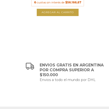
6
cuotas sin interés de
$56.166,67
.166,67
AGREGAR AL CARRITO
TO
ENVIOS GRATIS EN ARGENTINA
POR COMPRA SUPERIOR A
$150.000
Envios a todo el mundo por DHL