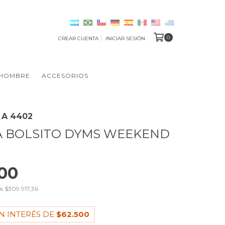
0
CREAR CUENTA
INICIAR SESIÓN
HOMBRE
ACCESORIOS
 A 4402
A BOLSITO DYMS WEEKEND
00
os
$309.917,36
N INTERÉS DE
$62.500