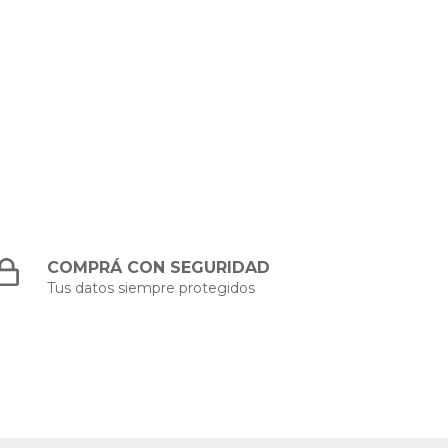
6
cuotas
A
COMPRÁ CON SEGURIDAD
Tus datos siempre protegidos