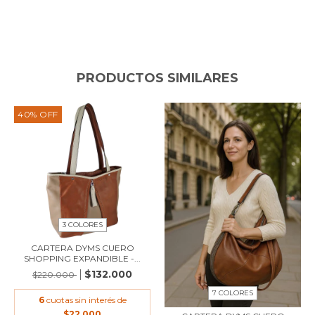
PRODUCTOS SIMILARES
40
%
OFF
3 COLORES
CARTERA DYMS CUERO
SHOPPING EXPANDIBLE -...
$132.000
$220.000
7 COLORES
6
cuotas sin interés de
$22.000