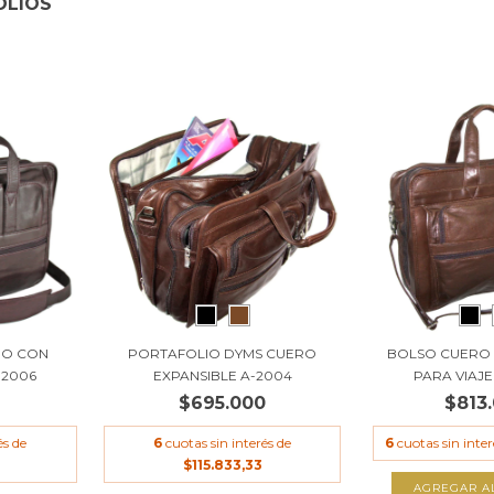
OLIOS
RO CON
PORTAFOLIO DYMS CUERO
BOLSO CUERO
 2006
EXPANSIBLE A-2004
PARA VIAJE 
0
$695.000
$813
és de
6
cuotas sin interés de
6
cuotas sin inte
$115.833,33
AGREGAR A