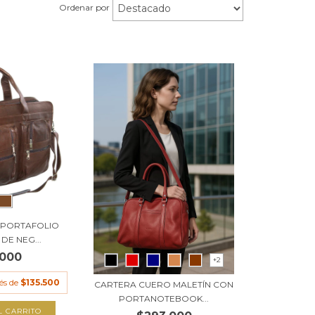
Ordenar por
 PORTAFOLIO
DE NEG...
.000
+2
rés de
$135.500
CARTERA CUERO MALETÍN CON
PORTANOTEBOOK...
L CARRITO