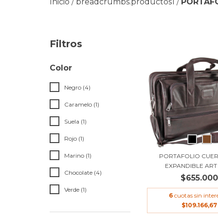
Inicio
breadcrumbs.productos1
PORTAF
/
/
Filtros
Color
Negro (4)
Caramelo (1)
Suela (1)
Rojo (1)
Marino (1)
PORTAFOLIO CUE
EXPANDIBLE ART
Chocolate (4)
$655.00
Verde (1)
6
cuotas sin inter
$109.166,67