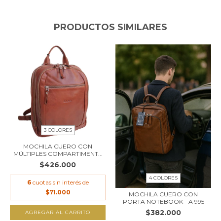
PRODUCTOS SIMILARES
3 COLORES
MOCHILA CUERO CON
MÚLTIPLES COMPARTIMENT...
$426.000
4 COLORES
6
cuotas sin interés de
$71.000
MOCHILA CUERO CON
PORTA NOTEBOOK - A 995
$382.000
AGREGAR AL CARRITO