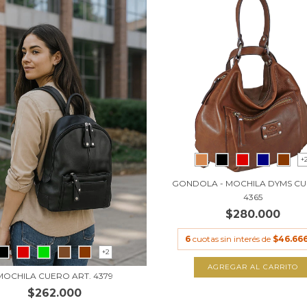
+
GONDOLA - MOCHILA DYMS CU
4365
$280.000
6
cuotas sin interés de
$46.666
+2
AGREGAR AL CARRITO
MOCHILA CUERO ART. 4379
$262.000