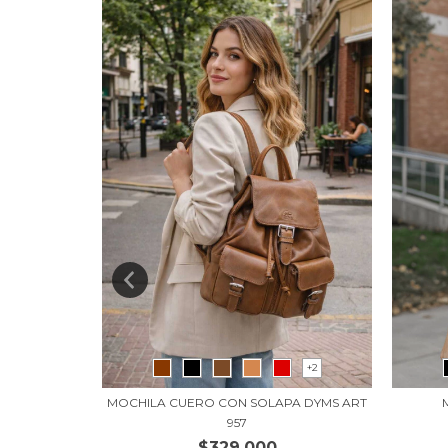
+2
+2
O BOLSILLO
MOCHILA CUERO CON SOLAPA DYMS ART
957
$329.000