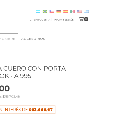
0
CREAR CUENTA
INICIAR SESIÓN
HOMBRE
ACCESORIOS
A CUERO CON PORTA
K - A 995
000
os
$315.702,48
N INTERÉS DE
$63.666,67