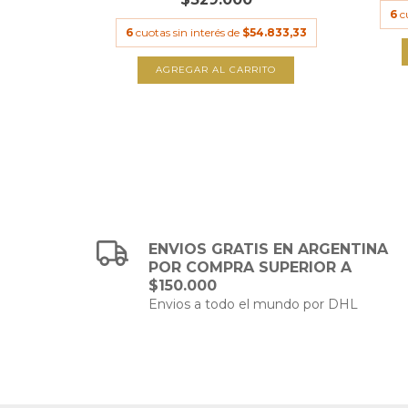
6
c
.666,67
6
cuotas sin interés de
$54.833,33
TO
AGREGAR AL CARRITO
ENVIOS GRATIS EN ARGENTINA
POR COMPRA SUPERIOR A
$150.000
Envios a todo el mundo por DHL