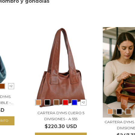
Hombro y gondolas
+2
 DYMS
+2
LE -...
SD
CARTERA DYMS CUERO 5
DIVISIONES - A 555
RITO
CARTERA DYMS
$220.30 USD
DIVISIONE