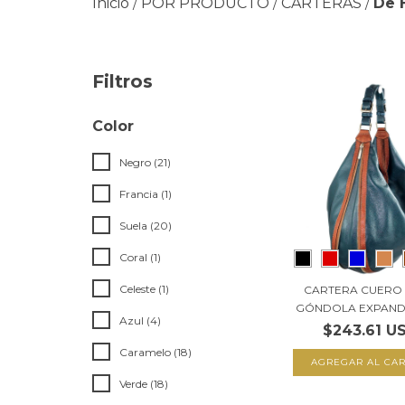
Inicio
POR PRODUCTO
CARTERAS
De 
/
/
/
Filtros
Color
Negro (21)
Francia (1)
Suela (20)
Coral (1)
Celeste (1)
CARTERA CUERO
GÓNDOLA EXPANDIB
Azul (4)
$243.61 U
Caramelo (18)
AGREGAR AL CAR
Verde (18)