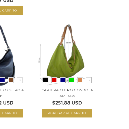
7 USD
L CARRITO
+2
+2
ITO CUERO A
CARTERA CUERO GONDOLA
28
ART.4135
2 USD
$251.88 USD
L CARRITO
AGREGAR AL CARRITO