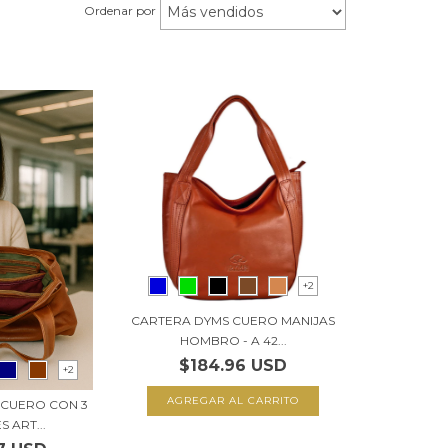
Ordenar por
+2
CARTERA DYMS CUERO MANIJAS
HOMBRO - A 42...
$184.96 USD
+2
AGREGAR AL CARRITO
 CUERO CON 3
S ART...