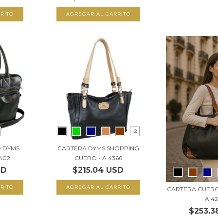
RITO
AGREGAR AL CARRITO
+2
O DYMS
CARTERA DYMS SHOPPING
402
CUERO - A 4366
SD
$215.04 USD
RITO
AGREGAR AL CARRITO
CARTERA CUERO
A 4
$253.3