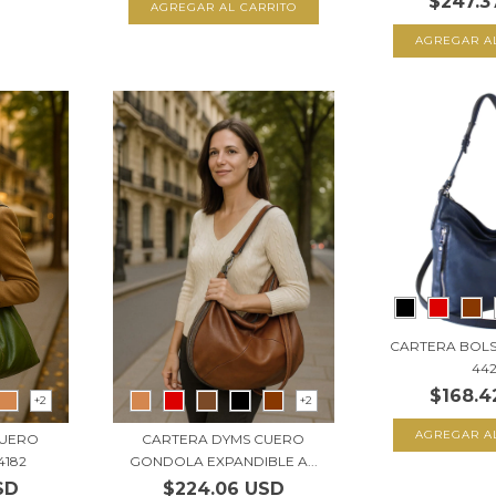
$247.3
AGREGAR AL CARRITO
AGREGAR A
CARTERA BOLS
44
$168.4
+2
+2
AGREGAR A
CUERO
CARTERA DYMS CUERO
4182
GONDOLA EXPANDIBLE A...
SD
$224.06 USD