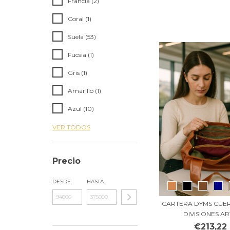
Francia (2)
Coral (1)
Suela (53)
Fucsia (1)
Gris (1)
Amarillo (1)
Azul (10)
VER TODOS
Precio
DESDE
HASTA
CARTERA DYMS CUE
DIVISIONES ART
€213,22