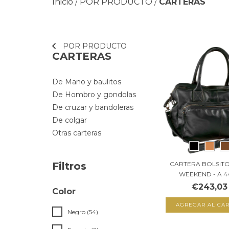
Inicio
POR PRODUCTO
CARTERAS
/
/
POR PRODUCTO
CARTERAS
De Mano y baulitos
De Hombro y gondolas
De cruzar y bandoleras
De colgar
Otras carteras
CARTERA BOLSIT
Filtros
WEEKEND - A 4
€243,03
Color
AGREGAR AL CAR
Negro (54)