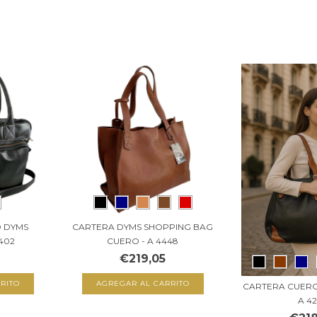
O DYMS
CARTERA DYMS SHOPPING BAG
402
CUERO - A 4448
€219,05
RITO
AGREGAR AL CARRITO
CARTERA CUERO
A 4