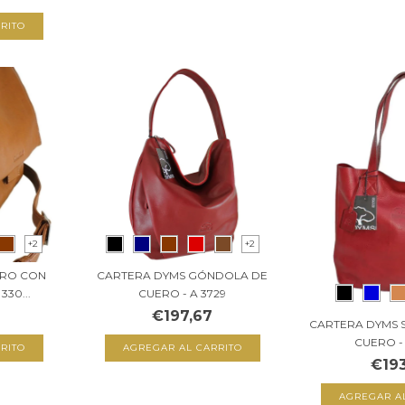
RITO
+2
+2
ERO CON
CARTERA DYMS GÓNDOLA DE
30...
CUERO - A 3729
€197,67
CARTERA DYMS 
CUERO -
RITO
AGREGAR AL CARRITO
€193
AGREGAR A