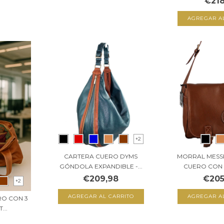
€218
AGREGAR A
+2
CARTERA CUERO DYMS
MORRAL MESS
GÓNDOLA EXPANDIBLE -...
CUERO CON S
€209,98
€205
+2
AGREGAR AL CARRITO
AGREGAR A
RO CON 3
...