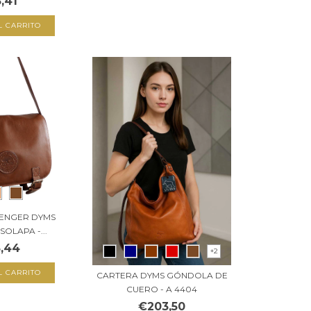
,41
L CARRITO
ENGER DYMS
OLAPA -...
,44
+2
L CARRITO
CARTERA DYMS GÓNDOLA DE
CUERO - A 4404
€203,50