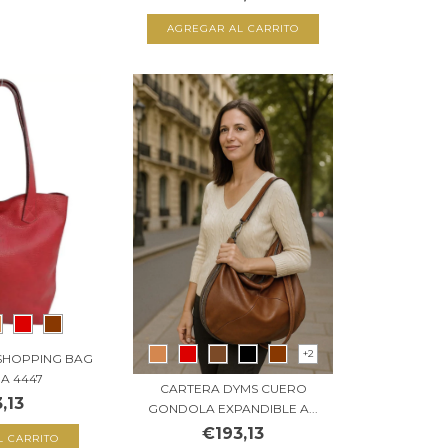
AGREGAR AL CARRITO
+2
SHOPPING BAG
 A 4447
CARTERA DYMS CUERO
,13
GONDOLA EXPANDIBLE A...
€193,13
L CARRITO