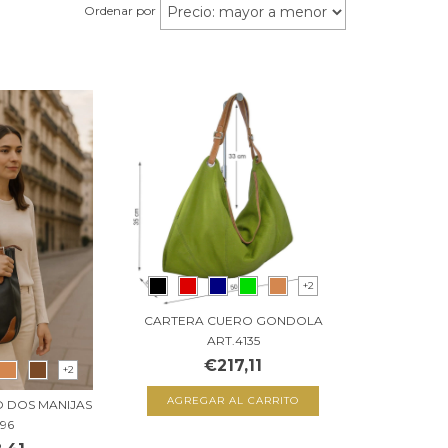
Ordenar por
+2
CARTERA CUERO GONDOLA
ART.4135
€217,11
+2
AGREGAR AL CARRITO
 DOS MANIJAS
296